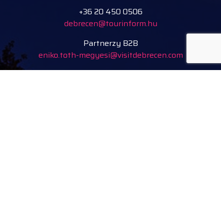
+36 20 450 0506
debrecen@tourinform.hu
Partnerzy B2B
eniko.toth-megyesi@visitdebrecen.com
Informacje
Nasz adres
Tourinform Debrecen
4024 Debrecen,
Piac utca 20.
(W budynku Starego Ratusza)
Obserwuj nas
facebook
instagram