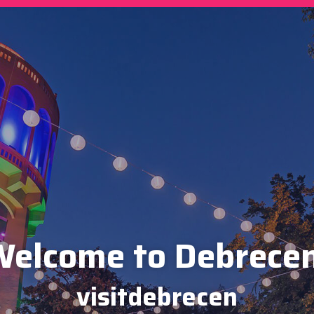
elcome to Debrece
visitdebrecen