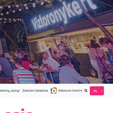
Jedzmy, pijmy!
Zdaniem lokalsów
Debrecen Events