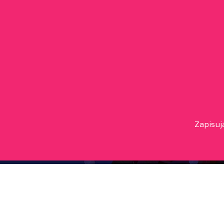
Zapisuj
Kontakt
+36 20 450 0506
debrecen@tourinform.hu