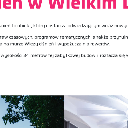
ień w Wielkim 
iśnień to obiekt, który dostarcza odwiedzającym wciąż nowych
taw czasowych, programów tematycznych, a także przytulne
 na murze Wieży ciśnień i wypożyczalnia rowerów.
wysokości 34 metrów tej zabytkowej budowli, roztacza się w