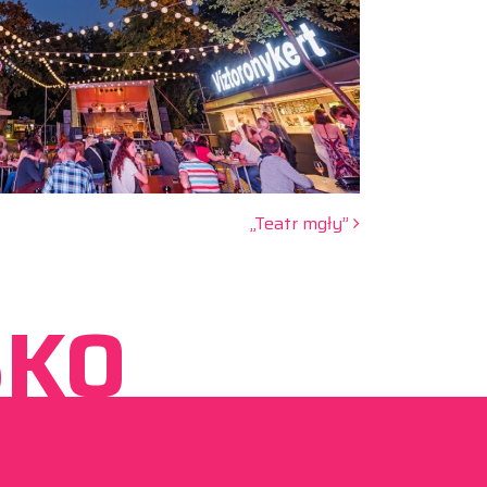
„Teatr mgły”
SKO