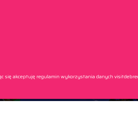
ąc się akceptuję regulamin wykorzystania danych visitdebre
Informacje
Nasz adres
Tourinform Debrecen
4024 Debrecen,