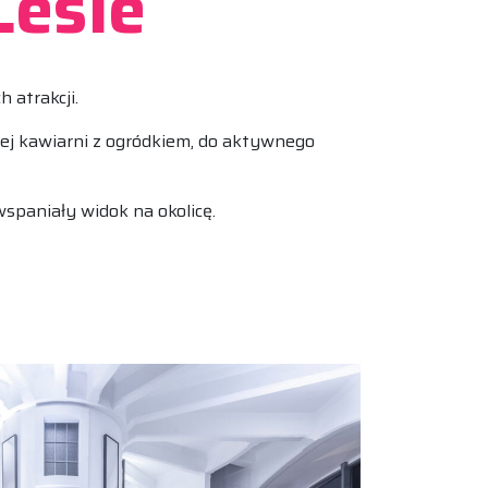
Lesie
 atrakcji.
j kawiarni z ogródkiem, do aktywnego
spaniały widok na okolicę.