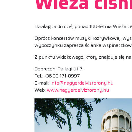
Wieża ciśn
Działająca do dziś, ponad 100-letnia Wieża c
Oprócz koncertów muzyki rozrywkowej, wys
wypoczynku zaprasza ścianka wspinaczkowa
Z punktu widokowego, który znajduje się na 
Debrecen, Pallagi út 7.
Tel.: +36 30 171-8997
E-mail:
info@nagyerdeiviztorony.hu
Web:
www.nagyerdeiviztorony.hu