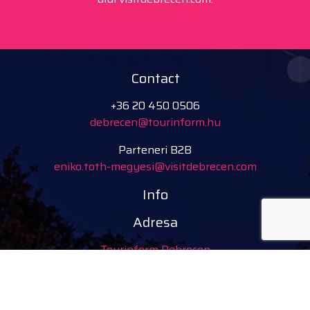
Contact
+36 20 450 0506
debrecen@tourinform.hu
Parteneri B2B
eniko.toth-megyesi@visitdebrecen.com
Info
Adresa
Tourinform Debrecen
4024 Debrecen,
Piac utca 20.
(Clădirea Primăriei vechi)