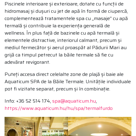
Piscinele interioare și exterioare, dotate cu funcții de
hidromasaj și dușuri cu jet de apă în formă de ciupercă,
complementează tratamentele spa cu „masaje” cu apă
termală și contribuie la experiența generală de
wellness. În plus față de bazinele cu apă termală și
elementele distractive, interiorul calmant, precum și
mediul fermecător și aerul proaspăt al Pădurii Mari au
grijă ca timpul petrecut la băile termale să fie cu
adevărat revigorant.
Puteți accesa direct celelalte zone de plajă și baie ale
Aquaticum SPA de la Băile Termale. Unitățile individuale
pot fi vizitate separat, precum și în combinație.
Info: +36 52 514 174,
spa@aquaticum.hu
,
https://www.aquaticum.hu/hu/spa/termalfurdo