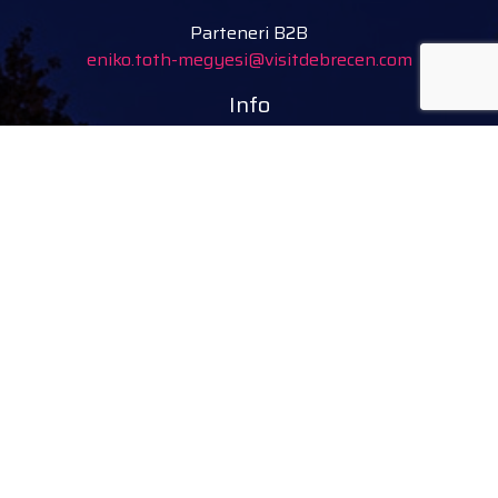
Parteneri B2B
eniko.toth-megyesi@visitdebrecen.com
Info
Adresa
Tourinform Debrecen
4024 Debrecen,
Piac utca 20.
(Clădirea Primăriei vechi)
Urmărește-ne
facebook
instagram
youtube
tiktok