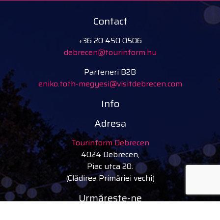
Contact
+36 20 450 0506
debrecen@tourinform.hu
Parteneri B2B
eniko.toth-megyesi@visitdebrecen.com
Info
Adresa
Tourinform Debrecen
4024 Debrecen,
Piac utca 20.
(Clădirea Primăriei vechi)
Urmărește-ne
facebook