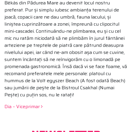
Békás din Pădurea Mare au devenit locul nostru
preferat. Pur și simplu iubesc ambianța terenului de
joacă, copacii care ne dau umbră, fauna lacului, și
liniștea cuprinzătoare a zonei, împreună cu clipocitul
mini-cascadei. Continuându-ne plimbarea, eu și cu cel
mic nu ratăm niciodată să ne plimbăm în jurul fântânei
arteziene pe treptele de piatră care pătrund deasupra
nivelului apei, iar când ne-am obosit așa cum se cuvine,
suntem încântați să ne reînvigorăm cu o limonadă pe
promenada gastronomică. Însă dacă vi se face foame, vă
recomand preferatele mele personale: platoul cu
hummus de la Volt egyszer Beach (A fost odată Beach)
sau jumării de pește de la Bistroul Csakhal (Numai
Pește) cu puțin sos, nu le ratați!
Post navigation
Dia – Viceprimar