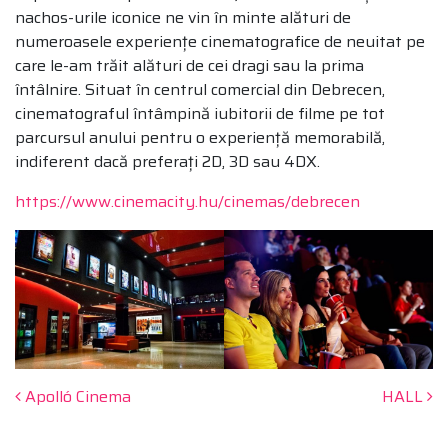
nachos-urile iconice ne vin în minte alături de
numeroasele experiențe cinematografice de neuitat pe
care le-am trăit alături de cei dragi sau la prima
întâlnire. Situat în centrul comercial din Debrecen,
cinematograful întâmpină iubitorii de filme pe tot
parcursul anului pentru o experiență memorabilă,
indiferent dacă preferați 2D, 3D sau 4DX.
https://www.cinemacity.hu/cinemas/debrecen
Post navigation
Apolló Cinema
HALL