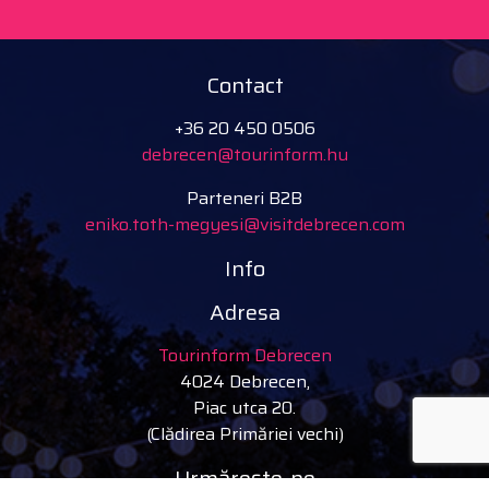
Contact
+36 20 450 0506
debrecen@tourinform.hu
Parteneri B2B
eniko.toth-megyesi@visitdebrecen.com
Info
Adresa
Tourinform Debrecen
4024 Debrecen,
Piac utca 20.
(Clădirea Primăriei vechi)
Urmărește-ne