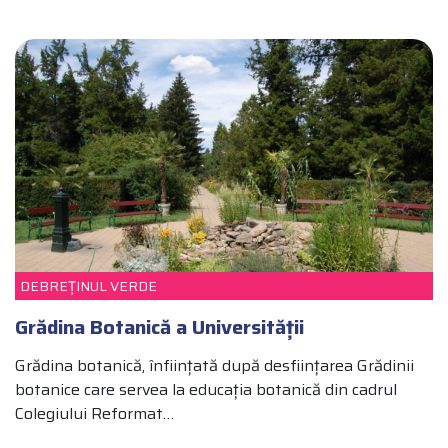
PĂDUREA MARE (NAGYERDŐ)
PENTRU FAMILII
DEBREȚINUL VERDE
Grădina Botanică a Universității
Grădina botanică, înființată după desființarea Grădinii
botanice care servea la educația botanică din cadrul
Colegiului Reformat…