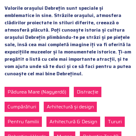
Valorile orașului Debrețin sunt speciale și
emblematice în sine. Străzile orașului, atmosfera
clădirilor proiectate în stiluri diferite, creează o
atmosferă plăcută. Poți cunoaște istoria și cultura
orașului Debrețin plimbându-te pe străzi și pe piețele
sale, însă cea mai completă imagine îți va fi oferită la
expozițiile muzeelor și la monumentele istorice. Ți-am
pregătit o listă cu cele mai importante atracții, și te
vom ajuta unde să te duci și ce să faci pentru a putea
cunoaște cel mai bine Debreținul.
Pădurea Mare (Nagyerdő)
Distracţie
Cumpărături
Arhitectură și design
Pentru familii
Arhitectură & Design
Tururi