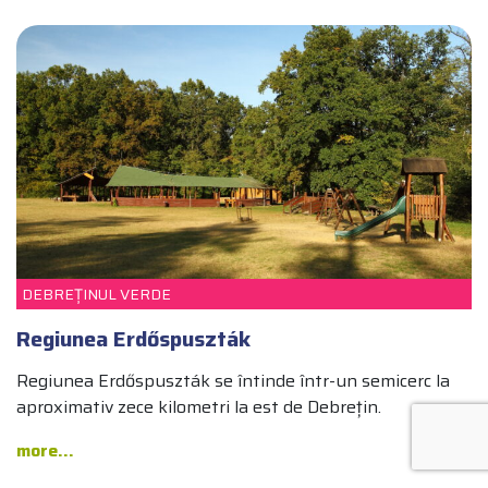
PENTRU FAMILII
TURURI
DEBREȚINUL VERDE
Regiunea Erdőspuszták
Regiunea Erdőspuszták se întinde într-un semicerc la
aproximativ zece kilometri la est de Debrețin.
more...