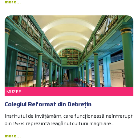
more...
DEBREȚIN TOP 10
CULTURĂ
ARHITECTURĂ ȘI DESIGN
MUZEE
Colegiul Reformat din Debrețin
Institutul de învățământ, care funcționează neîntrerupt
din 1538, reprezintă leagănul culturii maghiare…
more...