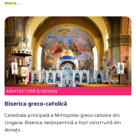
more...
CULTURĂ
ARHITECTURĂ ȘI DESIGN
Biserica greco-catolică
Catedrala principală a Mitropoliei greco-catolice din
Ungaria. Biserica neobizantină a fost construită din
donații…