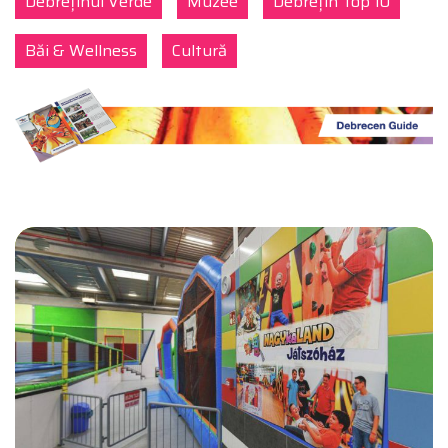
Debreținul Verde
Muzee
Debrețin Top 10
Băi & Wellness
Cultură