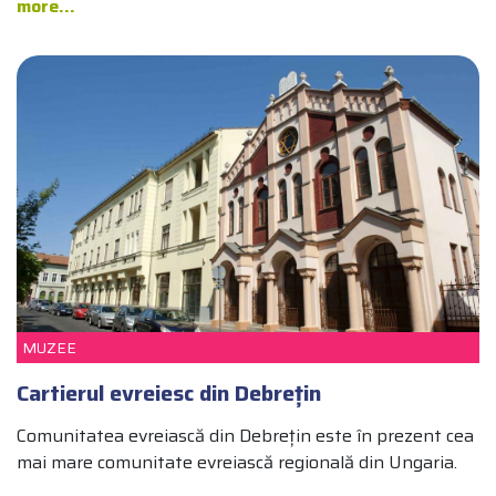
more...
CULTURĂ
ARHITECTURĂ ȘI DESIGN
MUZEE
Cartierul evreiesc din Debrețin
Comunitatea evreiască din Debrețin este în prezent cea
mai mare comunitate evreiască regională din Ungaria.