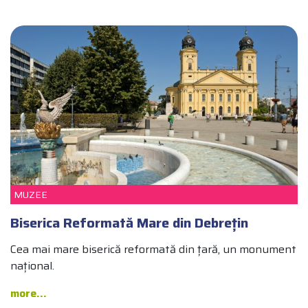
DEBREȚIN TOP 10
CULTURĂ
ARHITECTURĂ ȘI DESIGN
MUZEE
Biserica Reformată Mare din Debrețin
Cea mai mare biserică reformată din țară, un monument
național.
more...