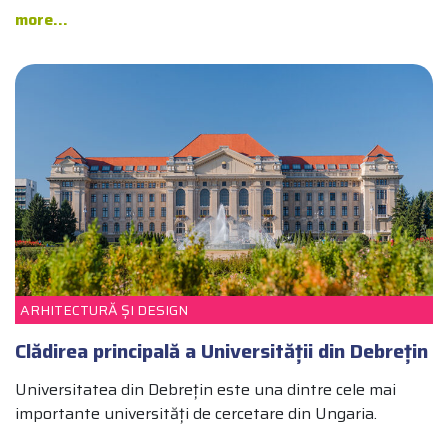
more...
DEBREȚIN TOP 10
CULTURĂ
ARHITECTURĂ ȘI DESIGN
Clădirea principală a Universității din Debrețin
Universitatea din Debrețin este una dintre cele mai
importante universități de cercetare din Ungaria.