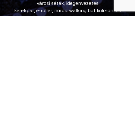
városi séták, idegenvezetés
kerékpár, e-roller, nordic walking bot kölcsönzés
rendezvény belépőjegyek
Kövess minket
facebook
instagram
youtube
tiktok
A Debreceni Tourinform iroda kialakítása