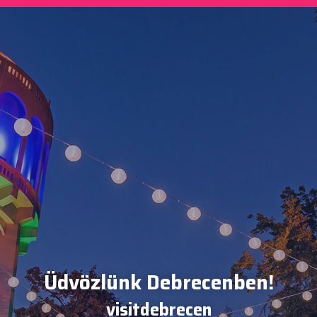
Üdvözlünk Debrecenben!
visitdebrecen