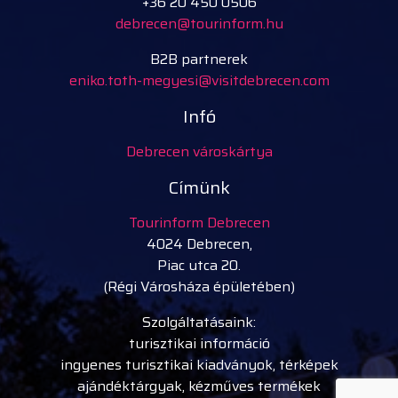
+36 20 450 0506
debrecen@tourinform.hu
B2B partnerek
eniko.toth-megyesi@visitdebrecen.com
Infó
Debrecen városkártya
Címünk
Tourinform Debrecen
4024 Debrecen,
Piac utca 20.
(Régi Városháza épületében)
Szolgáltatásaink:
turisztikai információ
ingyenes turisztikai kiadványok, térképek
ajándéktárgyak, kézműves termékek