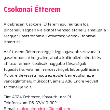
Csokonai Étterem
A debreceni Csokonai Étterem egy hangulatos,
pincehelyiségben kialakított vendéglátóhely, amelyet a
Magyar Gasztronómiai Szövetség védnöki táblával
ismert el.
Az étterem Debrecen egyik legmagasabb színvonalú
gasztronómiai helyszíne, ahol a különböző méretű és
stílusú termek ideálisak nagyobb társaságok
fogadására, valamint rendezvények lebonyolítására.
Külön érdekesség, hogy az épületben egykor az a
vendéglátóhely működött, amely Ady Endre kedvelt
törzshelye volt.
Cím: 4024 Debrecen, Kossuth utca 21.
Telefonszám: 06-52/410-802
E-mail:
csokonairendeles@gmail.com