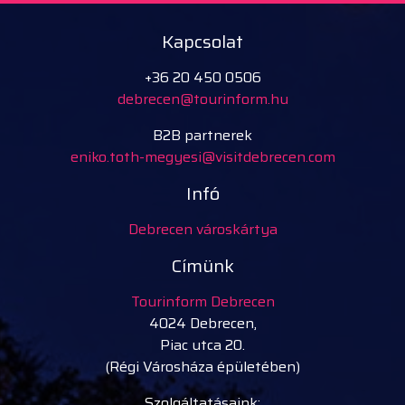
Kapcsolat
+36 20 450 0506
debrecen@tourinform.hu
B2B partnerek
eniko.toth-megyesi@visitdebrecen.com
Infó
Debrecen városkártya
Címünk
Tourinform Debrecen
4024 Debrecen,
Piac utca 20.
(Régi Városháza épületében)
Szolgáltatásaink: