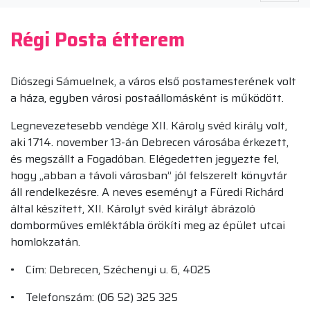
Régi Posta étterem
Diószegi Sámuelnek, a város első postamesterének volt
a háza, egyben városi postaállomásként is működött.
Legnevezetesebb vendége XII. Károly svéd király volt,
aki 1714. november 13-án Debrecen városába érkezett,
és megszállt a Fogadóban. Elégedetten jegyezte fel,
hogy „abban a távoli városban” jól felszerelt könyvtár
áll rendelkezésre. A neves eseményt a Füredi Richárd
által készített, XII. Károlyt svéd királyt ábrázoló
domborműves emléktábla örökíti meg az épület utcai
homlokzatán.
• Cím: Debrecen, Széchenyi u. 6, 4025
• Telefonszám: (06 52) 325 325