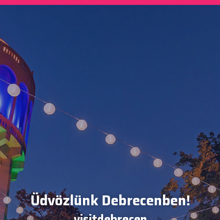
Üdvözlünk Debrecenben!
visitdebrecen