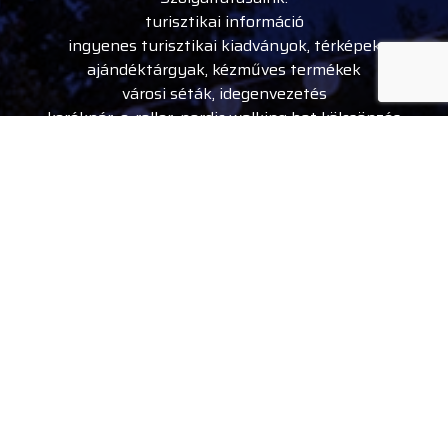
turisztikai információ
ingyenes turisztikai kiadványok, térképek
ajándéktárgyak, kézműves termékek
városi séták, idegenvezetés
kerékpár, e-roller, nordic walking bot kölcsönzés
rendezvény belépőjegyek
Kövess minket
facebook
instagram
youtube
tiktok
A Debreceni Tourinform iroda kialakítása