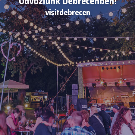
Üdvözlünk Debrecenben!
visitdebrecen