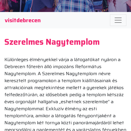
visitdebrecen
Szerelmes Nagytemplom
Különleges élményekkel várja a látogatókat nyáron a
Debrecen főterén álló impozáns Református
Nagytemplom. A Szerelmes Nagytemplom névre
keresztelt programokon a templom kiállításainak és
attrakcióinak megtekintése mellett a gyerekek játékos
felfedezőtúrán, az idősebbek pedig a templom kétszáz
éves orgonáját hallgatva „eshetnek szerelembe” a
Nagytemplommal. Exkluzív élmény az esti
templomtúra, amikor a látogatás fénypontjaként a
Nagytemplom két tornya közti panorámajárdáról lehet
megcsodálni a naplementét és a varázslatos fényekben