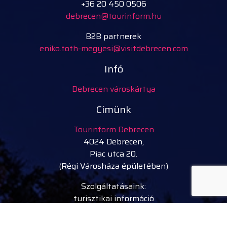
+36 20 450 0506
debrecen@tourinform.hu
B2B partnerek
eniko.toth-megyesi@visitdebrecen.com
Infó
Debrecen városkártya
Címünk
Tourinform Debrecen
4024 Debrecen,
Piac utca 20.
(Régi Városháza épületében)
Szolgáltatásaink:
turisztikai információ
ingyenes turisztikai kiadványok, térképek
ajándéktárgyak, kézműves termékek