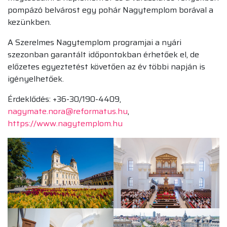
pompázó belvárost egy pohár Nagytemplom borával a
kezünkben.
A Szerelmes Nagytemplom programjai a nyári
szezonban garantált időpontokban érhetőek el, de
előzetes egyeztetést követően az év többi napján is
igényelhetőek.
Érdeklődés: +36-30/190-4409,
nagymate.nora@reformatus.hu
,
https://www.nagytemplom.hu