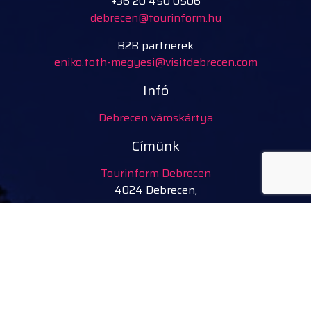
+36 20 450 0506
debrecen@tourinform.hu
B2B partnerek
eniko.toth-megyesi@visitdebrecen.com
Infó
Debrecen városkártya
Címünk
Tourinform Debrecen
4024 Debrecen,
Piac utca 20.
(Régi Városháza épületében)
Szolgáltatásaink:
turisztikai információ
ingyenes turisztikai kiadványok, térképek
ajándéktárgyak, kézműves termékek