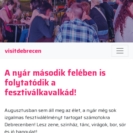
visitdebrecen
A nyár második felében is
folytatódik a
fesztiválkavalkád!
Augusztusban sem áll meg az élet, a nyár még sok
izgalmas fesztiválélményt tartogat számotokra
Debrecenben! Lesz zene, színház, tánc, virágok, bor, sör
és jó hangulat!