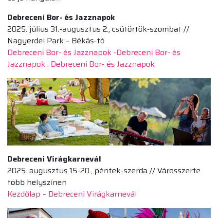
Debreceni Bor- és Jazznapok
2025. július 31.-augusztus 2., csütörtök-szombat //
Nagyerdei Park – Békás-tó
Debreceni Bor- és Jazznapok -Debreceni Bor- és
Jazznapok : Debreceni Bor- és Jazznapok
Debreceni Virágkarnevál
2025. augusztus 15-20., péntek-szerda // Városszerte
több helyszínen
Kezdőlap – Debreceni Virágkarnevál