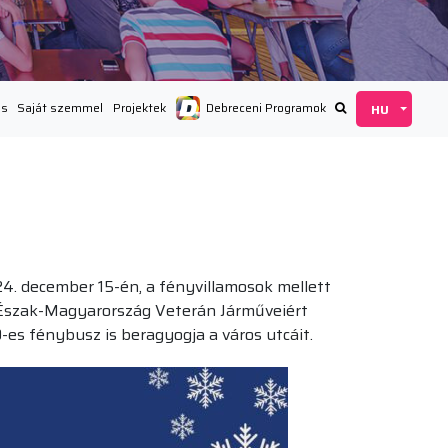
ás
Saját szemmel
Projektek
Debreceni Programok
24. december 15-én, a fényvillamosok mellett
 Az Észak-Magyarország Veterán Járműveiért
-es fénybusz is beragyogja a város utcáit.