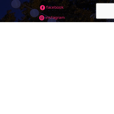
facebook
instagram
ben)
youtube
tiktok
ányok,
ves
tés
alking
ek