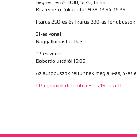
Segner térről: 9:00, 12:26, 15:55
Köztemető, főkaputól: 9:28, 12:54, 16:25
Ikarus 250-es és Ikarus 280-as fénybuszok
31-es vonal:
Nagyállomástól: 14:30
32-es vonal:
Doberdó utcáról 15:05
Az autóbuszok feltűnnek még a 3-as, 4-es és
Beitrags-Navigation
Programok december 9. és 15. között