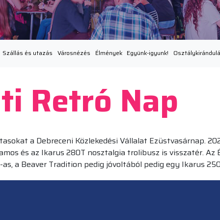
Szállás és utazás
Városnézés
Élmények
Együnk-igyunk!
Osztálykirándul
i Retró Nap
tasokat a Debreceni Közlekedési Vállalat Ezüstvasárnap. 20
llamos és az Ikarus 280T nosztalgia trolibusz is visszatér.
as, a Beaver Tradition pedig jóvoltából pedig egy Ikarus 250