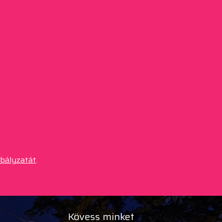
abályzatát
.
Kövess minket