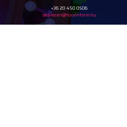
+36 20 450 0506
debrecen@tourinform.hu
B2B partnerek
eniko.toth-
megyesi@visitdebrecen.com
A Debreceni Tourinform
iroda kialakítása