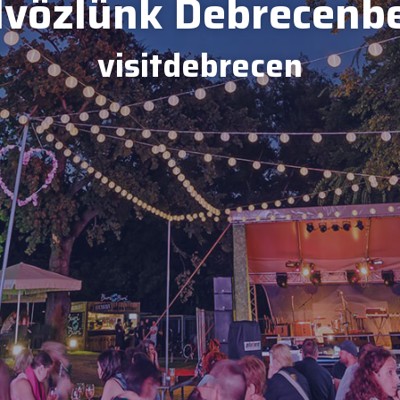
vözlünk Debrecenb
visitdebrecen