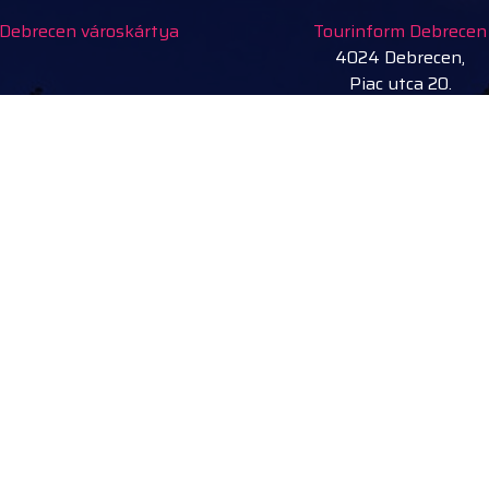
Debrecen városkártya
Tourinform Debrecen
4024 Debrecen,
Piac utca 20.
(Régi Városháza épületé
Szolgáltatásaink:
turisztikai információ
ingyenes turisztikai kiadv
térképek
ajándéktárgyak, kézmű
termékek
városi séták, idegenveze
kerékpár, e-roller, nordic w
bot kölcsönzés
rendezvény belépőjegy