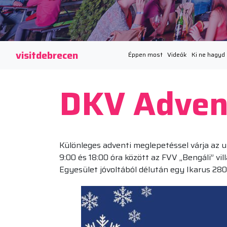
visitdebrecen
Éppen most
Videók
Ki ne hagyd
DKV Advent
Különleges adventi meglepetéssel várja az u
9:00 és 18:00 óra között az FVV „Bengáli” vi
Egyesület jóvoltából délután egy Ikarus 280-