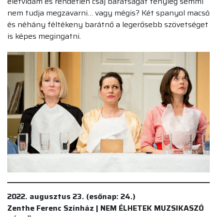
életvidám és rendetlen csaj barátságát tényleg semmi
nem tudja megzavarni… vagy mégis? Két spanyol macsó
és néhány féltékeny barátnő a legerősebb szövetséget
is képes megingatni.
2022. augusztus 23. (esőnap: 24.)
Zenthe Ferenc Színház | NEM ÉLHETEK MUZSIKASZÓ