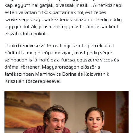
kap, együtt hallgatják, olvassák, nézik… A hétköznapi
estén váratlan titkok pattannak föl, évtizedes
szövetségek kapcsai kezdenek kilazulni… Pedig eddig
úgy gondolták, jól ismerik egymást – ám lassanként
elszabadul a pokol…
Paolo Genovese 2016-os filmje szinte percek alatt
hódította meg Európa mozijait, most pedig végre
színpadon is látható ez a furcsa, egyszerre vicces és
drámai történet, Magyarországon először a
Játékszínben Martinovics Dorina és Kolovratnik
Krisztián főszereplésével.