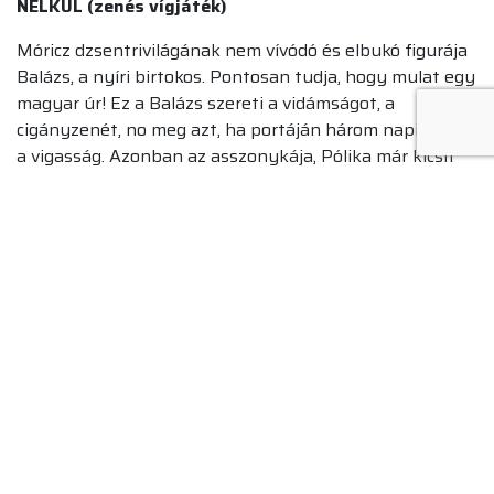
NÉLKÜL (zenés vígjáték)
Móricz dzsentrivilágának nem vívódó és elbukó figurája
Balázs, a nyíri birtokos. Pontosan tudja, hogy mulat egy
magyar úr! Ez a Balázs szereti a vidámságot, a
cigányzenét, no meg azt, ha portáján három napig tart
a vigasság. Azonban az asszonykája, Pólika már kicsit
más, számára sáskajárás minden mulatság. S ha egy
karakán, makacs menyecske megorrol az urára, akkor
biz’ elszalad és egy fél falu kell a kibékítésére.Könnyed,
léha világ könnyed komédiája, amiben semmi sem
visszafordíthatatlan, semmi sem végzetes. Tükröt tart
egy letűnt kor, a boldog jólét vidám, ám könnyelmű kora
elé.
2022 nyarán a Nagyerdei Szabadtéri Színpad a II.
Debreceni Ünnepi Játékok egyik kiemelt helyszíne lesz,
ennek programját önálló felületen teszik közzé a
szervezők.