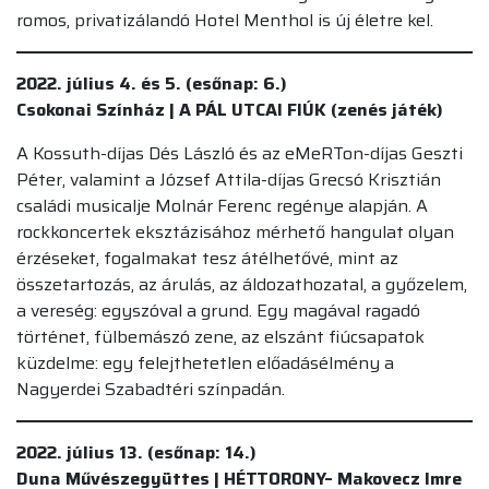
romos, privatizálandó Hotel Menthol is új életre kel.
2022. július 4. és 5. (esőnap: 6.)
Csokonai Színház | A PÁL UTCAI FIÚK (zenés játék)
A Kossuth-díjas Dés László és az eMeRTon-díjas Geszti
Péter, valamint a József Attila-díjas Grecsó Krisztián
családi musicalje Molnár Ferenc regénye alapján. A
rockkoncertek eksztázisához mérhető hangulat olyan
érzéseket, fogalmakat tesz átélhetővé, mint az
összetartozás, az árulás, az áldozathozatal, a győzelem,
a vereség: egyszóval a grund. Egy magával ragadó
történet, fülbemászó zene, az elszánt fiúcsapatok
küzdelme: egy felejthetetlen előadásélmény a
Nagyerdei Szabadtéri színpadán.
2022. július 13. (esőnap: 14.)
Duna Művészegyüttes | HÉTTORONY– Makovecz Imre