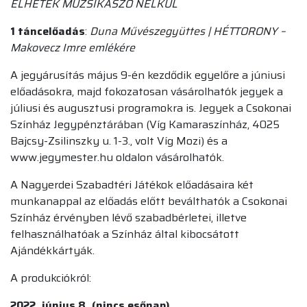
ÉLHETEK MUZSIKASZÓ NÉLKÜL
1 táncelőadás
:
Duna Művészegyüttes | HÉTTORONY
–
Makovecz Imre emlékére
A jegyárusítás május 9-én kezdődik egyelőre a júniusi
előadásokra, majd fokozatosan vásárolhatók jegyek a
júliusi és augusztusi programokra is. Jegyek a Csokonai
Színház Jegypénztárában (Víg Kamaraszínház, 4025
Bajcsy-Zsilinszky u. 1-3., volt Víg Mozi) és a
www.jegymester.hu oldalon vásárolhatók.
A Nagyerdei Szabadtéri Játékok előadásaira két
munkanappal az előadás előtt beválthatók a Csokonai
Színház érvényben lévő szabadbérletei, illetve
felhasználhatóak a Színház által kibocsátott
Ajándékkártyák.
A produkciókról:
2022. június 8. (nincs esőnap)