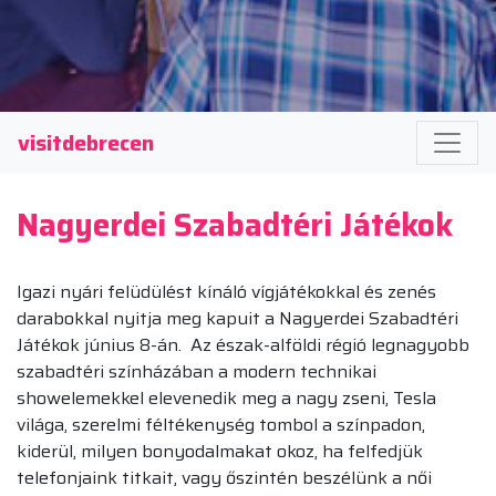
visitdebrecen
Nagyerdei Szabadtéri Játékok
Igazi nyári felüdülést kínáló vígjátékokkal és zenés
darabokkal nyitja meg kapuit a Nagyerdei Szabadtéri
Játékok június 8-án. Az észak-alföldi régió legnagyobb
szabadtéri színházában a modern technikai
showelemekkel elevenedik meg a nagy zseni, Tesla
világa, szerelmi féltékenység tombol a színpadon,
kiderül, milyen bonyodalmakat okoz, ha felfedjük
telefonjaink titkait, vagy őszintén beszélünk a női