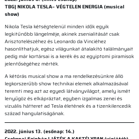
TBG| NIKOLA TESLA− VÉGTELEN ENERGIA (musical
show)
Nikola Tesla kétségtelenül minden idők egyik
legkitűnőbb lángelméje, akinek zsenialitását csak
Arisztotelészéhez és Leonardo da Vinciéhez
hasonlíthatjuk, egész világunkat átalakító találmányait
pedig már kortársai is a kerék és az egyiptomi piramisok
jelentőségéhez mérték.
A kétórás musical show a ma rendelkezésünkre álló
legkorszerűbb show technikai elemek alkalmazásával
teremti meg azt az egyedi látványvilágot, amely ismét
lenyűgöz és elkápráztat, egyben izgalmas zenei és
vizuális hátteret ad Tesla életének és a tizenkilencedik
század hangulatiságának.
2022. június 13. (esőnap: 14.)
Csokonai Színház | JÁTÉK A KASTÉLYBAN (vígjáték)