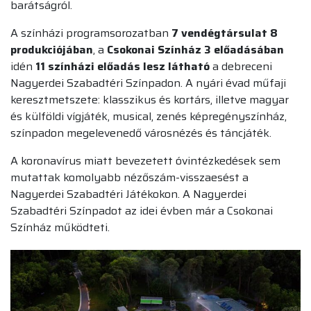
barátságról.
A színházi programsorozatban
7 vendégtársulat 8
produkciójában
, a
Csokonai Színház 3 előadásában
idén
11 színházi előadás lesz látható
a debreceni
Nagyerdei Szabadtéri Színpadon. A nyári évad műfaji
keresztmetszete: klasszikus és kortárs, illetve magyar
és külföldi vígjáték, musical, zenés képregényszínház,
színpadon megelevenedő városnézés és táncjáték.
A koronavírus miatt bevezetett óvintézkedések sem
mutattak komolyabb nézőszám-visszaesést a
Nagyerdei Szabadtéri Játékokon. A Nagyerdei
Szabadtéri Színpadot az idei évben már a Csokonai
Színház működteti.