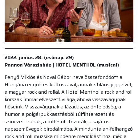
2022. június 28. (esőnap: 29)
Pannon Várszínház | HOTEL MENTHOL (musical)
Fenyő Miklós és Novai Gábor neve összefonódott a
Hungária együttes kultuszával, annak stiláris jegyeivel,
a magyar rock and rollal. A Hotel Menthol a rock and roll
korszak immár elveszett világa, ahová visszavágynak
hőseink. Visszavágynak a lázadás, az önfeledség, a
humor, a polgárpukkasztásból túlflitterezett és
színezett ruhák, a fölfésült frizurák, a sajátos
napszemüvegek birodalmába. A minduntalan felhangzó
rock and roll muzsika mindenre megoldást hoz: még a