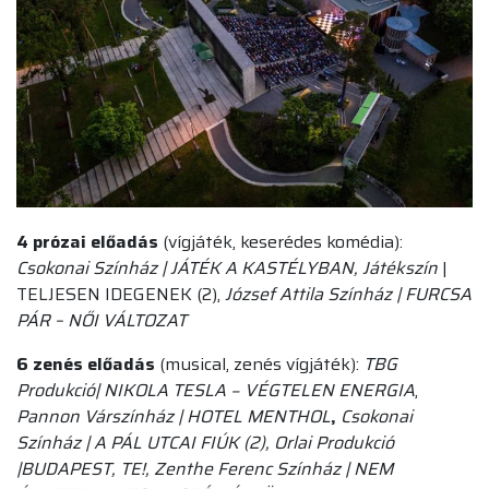
4 prózai előadás
(vígjáték, keserédes komédia):
Csokonai Színház | JÁTÉK A KASTÉLYBAN, Játékszín
|
TELJESEN IDEGENEK (2),
József Attila Színház | FURCSA
PÁR – NŐI VÁLTOZAT
6 zenés előadás
(musical, zenés vígjáték):
TBG
Produkció| NIKOLA TESLA − VÉGTELEN ENERGIA
,
Pannon Várszínház | HOTEL MENTHOL
,
Csokonai
Színház
|
A PÁL UTCAI FIÚK (2), Orlai Produkció
|BUDAPEST, TE!, Zenthe Ferenc Színház | NEM