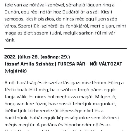
tele van az nótával-zenével, sétahajó lágyan ring a
Dunán, egy régi nótát hoz Budáról át a szél. Kicsit
szmogos, kicsit piszkos, de nincs még egy ilyen szép
város. Szeretjük színéről és fonákjáról, mert olyan, mint
maga az élet: sosem tudni, melyik sarkon túl mi vár
ránk.
2022. július 28. (esőnap: 29.)
József Attila Színház | FURCSA PÁR – NŐI VÁLTOZAT
(vígjáték)
A női barátság és összetartás igazi misztérium. Főleg a
férfiaknak. Hát még, ha a szóban forgó páros egyik
tagja válik, és nincs hol meghúzza magát. Milyen jó,
hogy van kire főzni, hasznossá tehetjük magunkat,
kiélhetjük lakberendezői képességeinket és a
barátnőnk, habár egyik képességünkre sem kíváncsi,
mégis megtűr. A pedáns és hipochonder nő és az