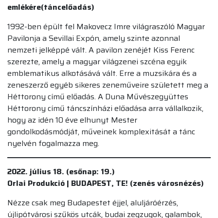
emlékére(táncelőadás)
1992-ben épült fel Makovecz Imre világraszóló Magyar
Pavilonja a Sevillai Expón, amely szinte azonnal
nemzeti jelképpé vált. A pavilon zenéjét Kiss Ferenc
szerezte, amely a magyar világzenei szcéna egyik
emblematikus alkotásává vált. Erre a muzsikára és a
zeneszerző egyéb sikeres zeneműveire született meg a
Héttorony című előadás. A Duna Művészegyüttes
Héttorony című táncszínházi előadása arra vállalkozik,
hogy az idén 10 éve elhunyt Mester
gondolkodásmódját, műveinek komplexitását a tánc
nyelvén fogalmazza meg.
2022. július 18. (esőnap: 19.)
Orlai Produkció | BUDAPEST, TE! (zenés városnézés)
Nézze csak meg Budapestet éjjel, aluljáróérzés,
újlipótvárosi szűkös utcák, budai zegzugok, galambok,