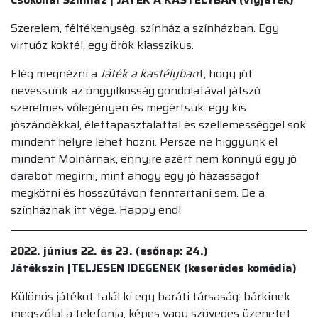
Szerelem, féltékenység, színház a színházban. Egy
virtuóz koktél, egy örök klasszikus.
Elég megnézni a
Játék a kastélyban
t, hogy jót
nevessünk az öngyilkosság gondolatával játszó
szerelmes vőlegényen és megértsük: egy kis
jószándékkal, élettapasztalattal és szellemességgel sok
mindent helyre lehet hozni. Persze ne higgyünk el
mindent Molnárnak, ennyire azért nem könnyű egy jó
darabot megírni, mint ahogy egy jó házasságot
megkötni és hosszútávon fenntartani sem. De a
színháznak itt vége. Happy end!
2022. június 22. és 23. (esőnap: 24.)
Játékszín |TELJESEN IDEGENEK (keserédes komédia)
Különös játékot talál ki egy baráti társaság: bárkinek
megszólal a telefonja, képes vagy szöveges üzenetet