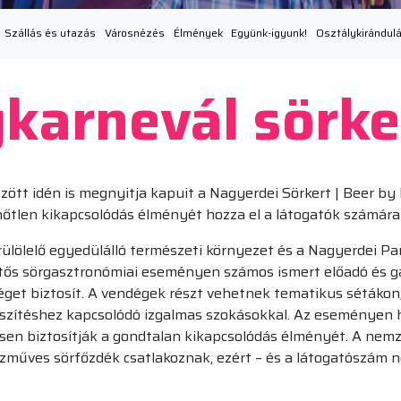
Szállás és utazás
Városnézés
Élmények
Együnk-igyunk!
Osztálykirándul
karnevál sörke
özött idén is megnyitja kapuit a Nagyerdei Sörkert | Beer by
lhőtlen kikapcsolódás élményét hozza el a látogatók számára
lölelő egyedülálló természeti környezet és a Nagyerdei Pa
ntős sörgasztronómiai eseményen számos ismert előadó és ga
séget biztosít. A vendégek részt vehetnek tematikus séták
lkészítéshez kapcsolódó izgalmas szokásokkal. Az eseményen
ttesen biztosítják a gondtalan kikapcsolódás élményét. A nem
ézműves sörfőzdék csatlakoznak, ezért – és a látogatószám 