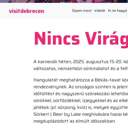
visitdebrecen
Éppen most
Videók
Ki ne hagyd
Nincs Virág
A karneváli héten, 2025. augusztus 15-20. k
változatos, nemzetközi sörkínálatot és a fe
Hangulatát meghatározza a Békás-tavat körü
rendezvénynek. Az országos szinten is jele
időtöltést és nagyszerű szórakozási lehető
sörökkel, sörfőzdékkel, ízjegyekkel és az e
játékok (pl. sörpong, kvíz) is, melyek együ
Sörkert | Beer by Lake meghívására hazai k
megduplázódott az elmúlt időszakban.