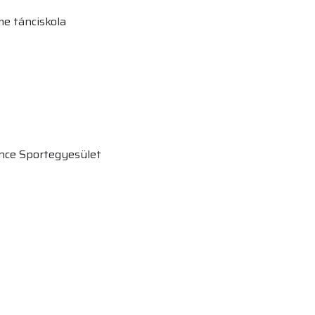
e tánciskola
ance Sportegyesület