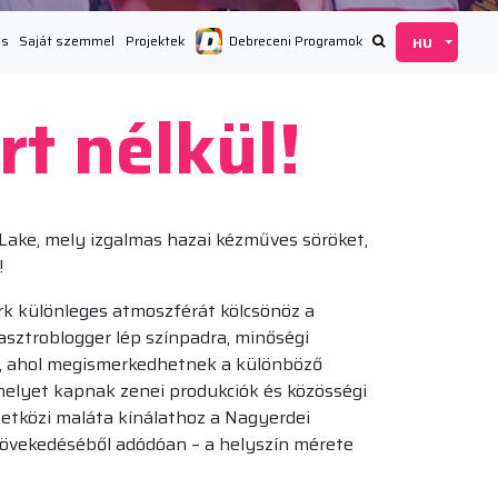
ás
Saját szemmel
Projektek
Debreceni Programok
rt nélkül!
 Lake, mely izgalmas hazai kézműves söröket,
!
rk különleges atmoszférát kölcsönöz a
sztroblogger lép színpadra, minőségi
on, ahol megismerkedhetnek a különböző
 helyet kapnak zenei produkciók és közösségi
zetközi maláta kínálathoz a Nagyerdei
növekedéséből adódóan – a helyszín mérete