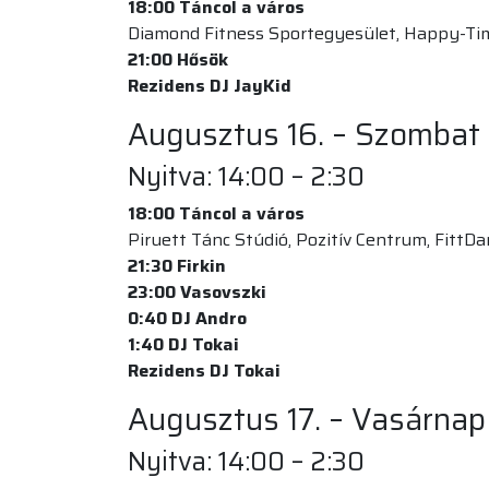
18:00
Táncol a város
Diamond Fitness Sportegyesület, Happy-Tim
21:00
Hősök
Rezidens DJ JayKid
Augusztus 16. – Szombat
Nyitva: 14:00 – 2:30
18:00
Táncol a város
Piruett Tánc Stúdió, Pozitív Centrum, FittD
21:30
Firkin
23:00 Vasovszki
0:40
DJ
Andro
1:40 DJ Tokai
Rezidens DJ Tokai
Augusztus 17. – Vasárnap
Nyitva: 14:00 – 2:30