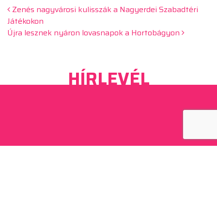
Beitrags-Navigation
Zenés nagyvárosi kulisszák a Nagyerdei Szabadtéri
Játékokon
Újra lesznek nyáron lovasnapok a Hortobágyon
HÍRLEVÉL