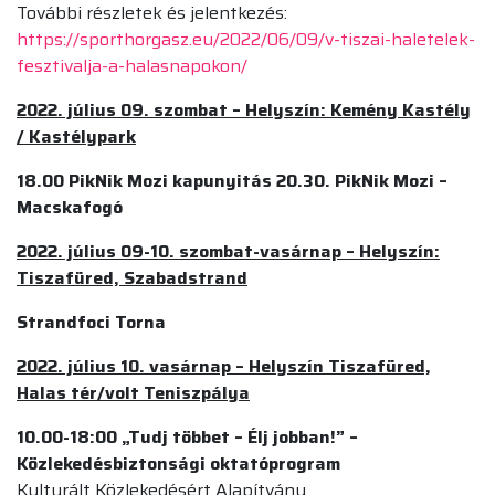
További részletek és jelentkezés:
https://sporthorgasz.eu/2022/06/09/v-tiszai-haletelek-
fesztivalja-a-halasnapokon/
2022. július 09. szombat – Helyszín: Kemény Kastély
/ Kastélypark
18.00
PikNik Mozi kapunyitás
20.30. PikNik Mozi –
Macskafogó
2022. július 09-10. szombat-vasárnap – Helyszín:
Tiszafüred, Szabadstrand
Strandfoci Torna
2022. július 10. vasárnap – Helyszín Tiszafüred,
Halas tér/volt Teniszpálya
10.00-18:00 „Tudj többet – Élj jobban!” –
Közlekedésbiztonsági oktatóprogram
Kulturált Közlekedésért Alapítvány