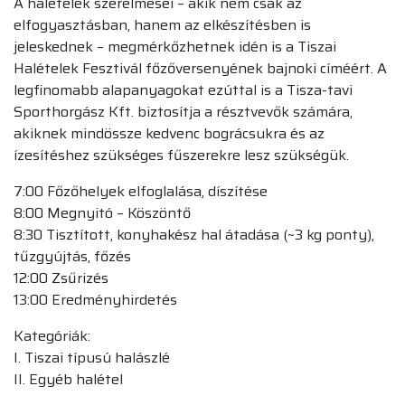
A halételek szerelmesei – akik nem csak az
elfogyasztásban, hanem az elkészítésben is
jeleskednek – megmérkőzhetnek idén is a Tiszai
Halételek Fesztivál főzőversenyének bajnoki címéért. A
legfinomabb alapanyagokat ezúttal is a Tisza-tavi
Sporthorgász Kft. biztosítja a résztvevők számára,
akiknek mindössze kedvenc bográcsukra és az
ízesítéshez szükséges fűszerekre lesz szükségük.
7:00 Főzőhelyek elfoglalása, díszítése
8:00 Megnyitó – Köszöntő
8:30 Tisztított, konyhakész hal átadása (~3 kg ponty),
tűzgyújtás, főzés
12:00 Zsűrizés
13:00 Eredményhirdetés
Kategóriák:
I. Tiszai típusú halászlé
II. Egyéb halétel