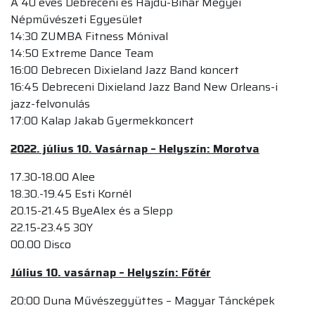
A 40 éves Debreceni és Hajdú-Bihar Megyei
Népművészeti Egyesület
14:30 ZUMBA Fitness Mónival
14:50 Extreme Dance Team
16:00 Debrecen Dixieland Jazz Band koncert
16:45 Debreceni Dixieland Jazz Band New Orleans-i
jazz-felvonulás
17:00 Kalap Jakab Gyermekkoncert
2022. július 10. Vasárnap – Helyszín: Morotva
17.30-18.00 Alee
18.30.-19.45 Esti Kornél
20.15-21.45 ByeAlex és a Slepp
22.15-23.45 30Y
00.00 Disco
Július 10. vasárnap – Helyszín: Főtér
20:00 Duna Művészegyüttes – Magyar Táncképek