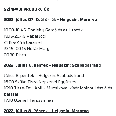
SZÍNPADI PRODUKCIÓK
2022. július 07. Csütörtök – Helyszín: Morotva
18.00-18.45. Dánielfy Gergő és az Utazók
19.15-20.45 Pápai Joci
21.15-22.45 Caramel
23.15.-00.15 Nótár Mary
00.30 Disco
2022. Július 8. péntek – Helyszín: Szabadstrand
Július 8. péntek – Helyszín: Szabadstrand
16:00 Szőke Tisza Népzenei Együttes
16:10 Tisza-Tavi AMI – Muzsikával kísér Molnár László és
barátai
17:10 Üzenet Táncszínház
2022. július 8. Péntek – Helyszín: Morotva