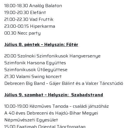
18.00-18.30 Analóg Balaton
19.00-20.30 Elefánt
21.00-22.30 Vad Fruttik
23.00-00.15 Hiperkarma
00.30 Necc party
Július 8. péntek – Helyszín: Főtér
20.00 Szolnoki Szimfonikusok Hangversenye
Szimfonik Harsona Együttes
Szimfonikusok Ütőegyüttese
21.30 Valami Swing koncert
Debrecen Big Band – Gájer Bálint és a Valcer Táncstúdió
Július 9. szombat – Helyszín: Szabadstrand
10.00-19.00 Kézműves Tanoda – családi játszóház
A 40 éves Debreceni és Hajdú-Bihar Megyei
Népművészeti Egyesület
15.00 Faatimah Oriental Táncforgatag