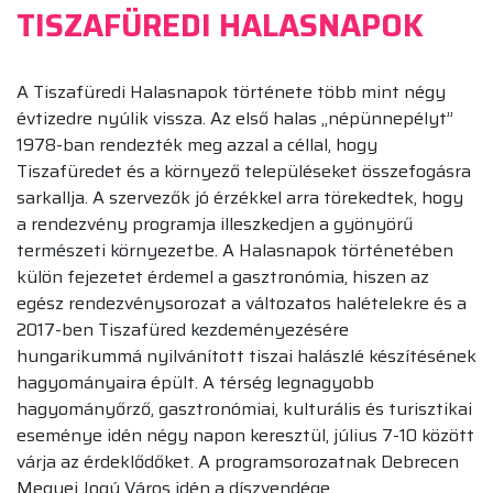
TISZAFÜREDI HALASNAPOK
A Tiszafüredi Halasnapok története több mint négy
évtizedre nyúlik vissza. Az első halas „népünnepélyt”
1978-ban rendezték meg azzal a céllal, hogy
Tiszafüredet és a környező településeket összefogásra
sarkallja. A szervezők jó érzékkel arra törekedtek, hogy
a rendezvény programja illeszkedjen a gyönyörű
természeti környezetbe. A Halasnapok történetében
külön fejezetet érdemel a gasztronómia, hiszen az
egész rendezvénysorozat a változatos halételekre és a
2017-ben Tiszafüred kezdeményezésére
hungarikummá nyilvánított tiszai halászlé készítésének
hagyományaira épült. A térség legnagyobb
hagyományőrző, gasztronómiai, kulturális és turisztikai
eseménye idén négy napon keresztül, július 7-10 között
várja az érdeklődőket. A programsorozatnak Debrecen
Megyei Jogú Város idén a díszvendége.