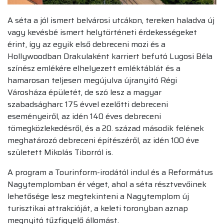
A séta a jól ismert belvárosi utcákon, tereken haladva új
vagy kevésbé ismert helytörténeti érdekességeket
érint, így az egyik első debreceni mozi és a
Hollywoodban Drakulaként karriert befutó Lugosi Béla
színész emlékére elhelyezett emléktáblát és a
hamarosan teljesen megújulva újranyitó Régi
Városháza épületét, de szó lesz a magyar
szabadságharc 175 évvel ezelőtti debreceni
eseményeiről, az idén 140 éves debreceni
tömegközlekedésről, és a 20. század második felének
meghatározó debreceni építészéről, az idén 100 éve
született Mikolás Tiborról is.
A program a Tourinform-irodától indul és a Református
Nagytemplomban ér véget, ahol a séta résztvevőinek
lehetősége lesz megtekinteni a Nagytemplom új
turisztikai attrakcióját, a keleti toronyban aznap
megnyitó tűzfigyelő állomást.