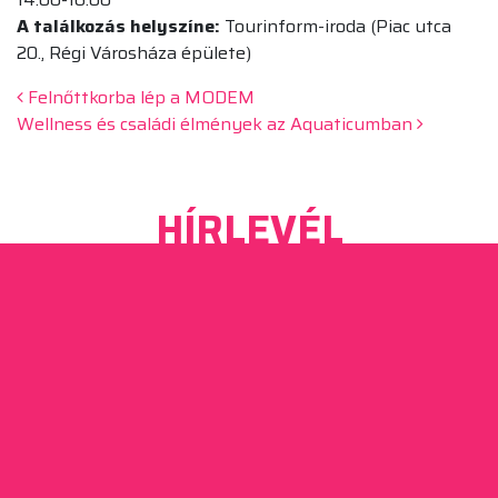
A találkozás helyszíne:
Tourinform-iroda (Piac utca
20., Régi Városháza épülete)
Beitrags-Navigation
Felnőttkorba lép a MODEM
Wellness és családi élmények az Aquaticumban
HÍRLEVÉL