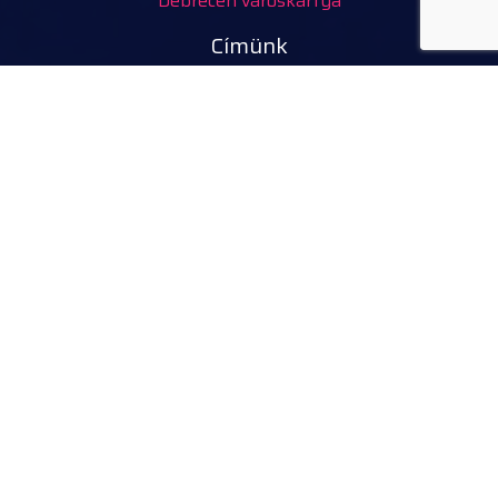
Debrecen városkártya
Címünk
Tourinform Debrecen
4024 Debrecen,
Piac utca 20.
(Régi Városháza épületében)
Szolgáltatásaink:
turisztikai információ
ingyenes turisztikai kiadványok, térképek
ajándéktárgyak, kézműves termékek
városi séták, idegenvezetés
kerékpár, e-roller, nordic walking bot kölcsönzés
rendezvény belépőjegyek
Kövess minket
facebook