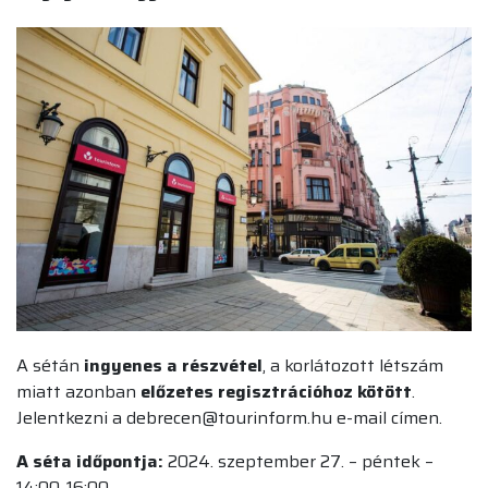
A sétán
ingyenes a részvétel
, a korlátozott létszám
miatt azonban
előzetes regisztrációhoz kötött
.
Jelentkezni a debrecen@tourinform.hu e-mail címen.
A séta időpontja:
2024. szeptember 27. – péntek –
14:00-16:00