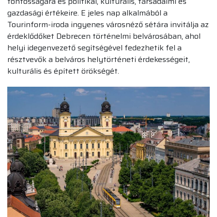
fontosságára és politikai, kulturális, társadalmi és
gazdasági értékeire. E jeles nap alkalmából a
Tourinform-iroda ingyenes városnéző sétára invitálja az
érdeklődőket Debrecen történelmi belvárosában, ahol
helyi idegenvezető segítségével fedezhetik fel a
résztvevők a belváros helytörténeti érdekességeit,
kulturális és épített örökségét.