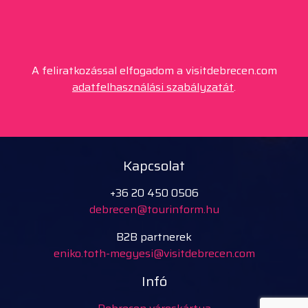
A feliratkozással elfogadom a visitdebrecen.com
adatfelhasználási szabályzatát
.
Kapcsolat
+36 20 450 0506
debrecen@tourinform.hu
B2B partnerek
eniko.toth-megyesi@visitdebrecen.com
Infó