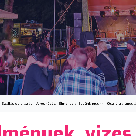
Szállás és utazás
Városnézés
Élmények
Együnk-igyunk!
Osztálykirándul
lmények, vizes