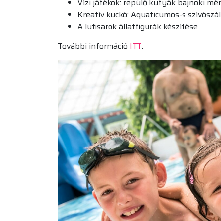
Vízi játékok: repülő kutyák bajnoki mé
Kreatív kuckó: Aquaticumos-s szívószál
A lufisarok állatfigurák készítése
További információ
ITT
.