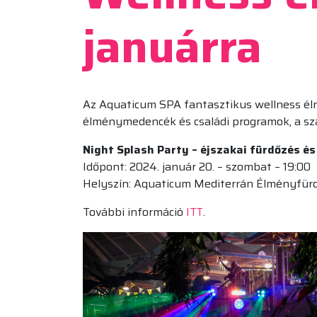
januárra
Az Aquaticum SPA fantasztikus wellness élm
élménymedencék és családi programok, a sz
Night Splash Party – éjszakai fürdőzés é
Időpont: 2024. január 20. – szombat – 19:00
Helyszín: Aquaticum Mediterrán Élményfür
További információ
ITT
.