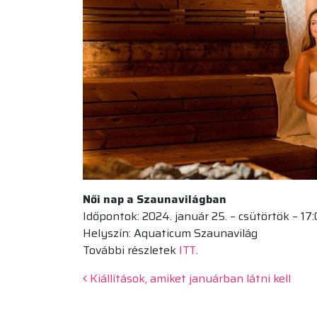
Női nap a Szaunavilágban
Időpontok: 2024. január 25. – csütörtök – 17:0
Helyszín: Aquaticum Szaunavilág
További részletek
ITT
.
Beitrags-Navigation
Kiállítások, amiket januárban látni kell