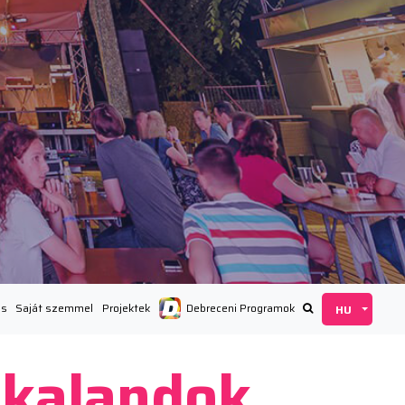
ás
Saját szemmel
Projektek
Debreceni Programok
 kalandok