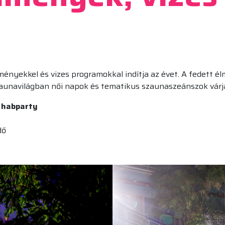
ényekkel és vizes programokkal indítja az évet. A fedett é
aunavilágban női napok és tematikus szaunaszeánszok várja
s habparty
dő