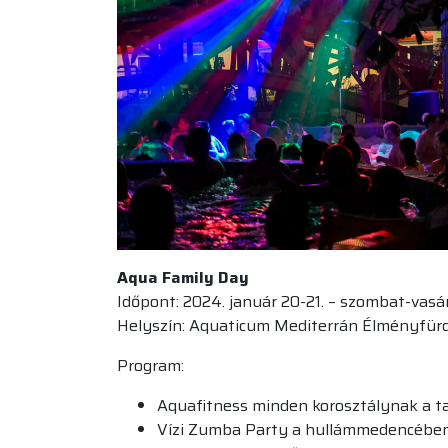
Aqua Family Day
Időpont: 2024. január 20-21. – szombat-vasá
Helyszín: Aquaticum Mediterrán Élményfür
Program:
Aquafitness minden korosztálynak a
Vízi Zumba Party a hullámmedencébe