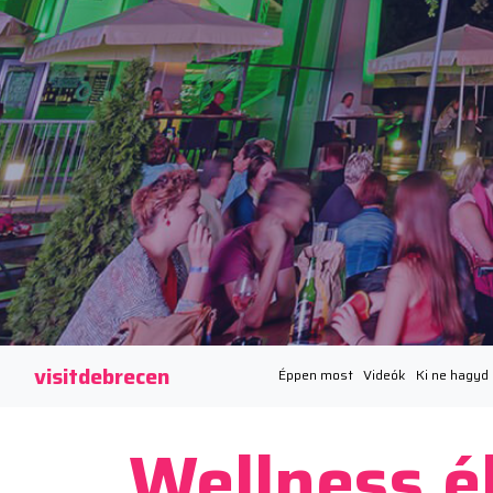
visitdebrecen
Éppen most
Videók
Ki ne hagyd
Wellness é