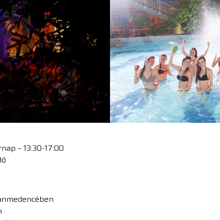
rnap – 13:30-17:00
dő
 tanmedencében
n