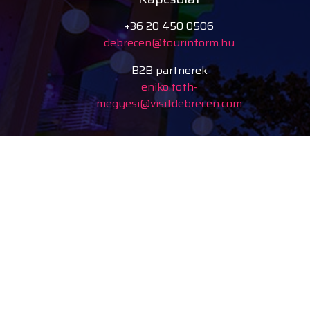
+36 20 450 0506
debrecen@tourinform.hu
B2B partnerek
eniko.toth-
megyesi@visitdebrecen.com
A Debreceni Tourinform
iroda kialakítása