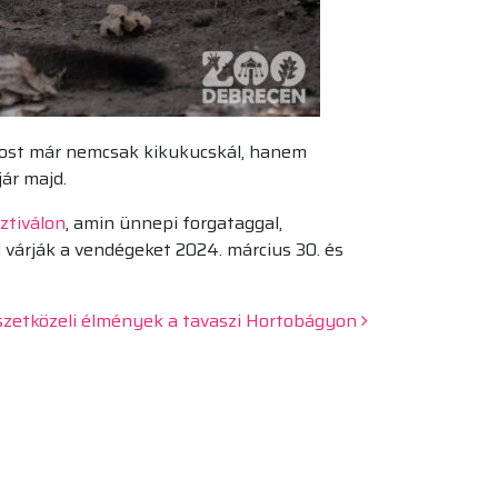
 most már nemcsak kikukucskál, hanem
jár majd.
ztiválon
, amin ünnepi forgataggal,
l várják a vendégeket 2024. március 30. és
zetközeli élmények a tavaszi Hortobágyon