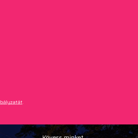
abályzatát
.
Kövess minket