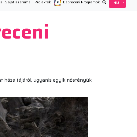
ás
Saját szemmel
Projektek
Debreceni Programok
receni
t háza tájáról, ugyanis egyik nőstényük