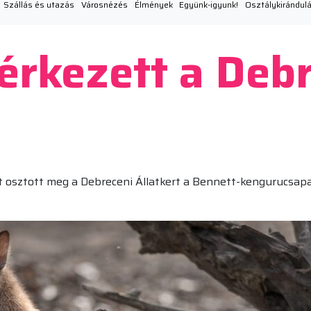
Szállás és utazás
Városnézés
Élmények
Együnk-igyunk!
Osztálykirándul
érkezett a Deb
e
 osztott meg a Debreceni Állatkert a Bennett-kengurucsapa