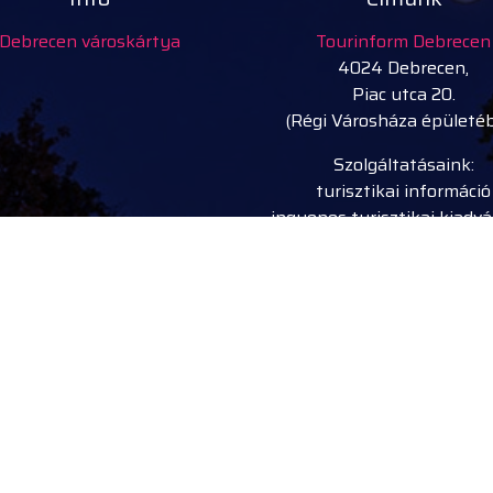
Debrecen városkártya
Tourinform Debrecen
4024 Debrecen,
Piac utca 20.
(Régi Városháza épületé
Szolgáltatásaink:
turisztikai információ
ingyenes turisztikai kiadv
térképek
ajándéktárgyak, kézmű
termékek
városi séták, idegenveze
kerékpár, e-roller, nordic w
bot kölcsönzés
rendezvény belépőjegy