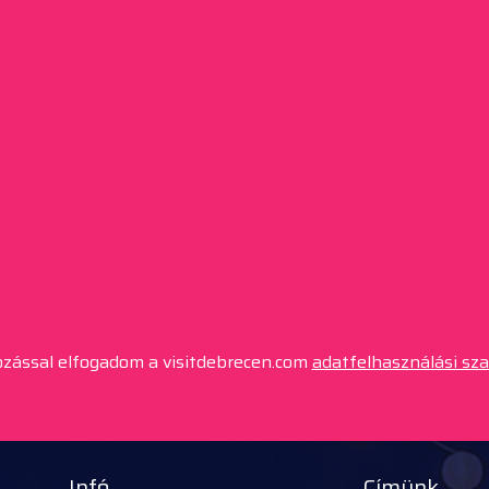
kozással elfogadom a visitdebrecen.com
adatfelhasználási sz
Infó
Címünk