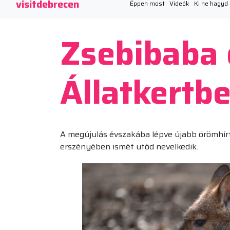
visitdebrecen
Éppen most
Videók
Ki ne hagyd
Zsebibaba 
Állatkertb
A megújulás évszakába lépve újabb örömhírt
erszényében ismét utód nevelkedik.