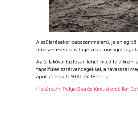
A születésekor babszemméretű, jelenleg bő 
rendszeresen ki is bújik a biztonságot nyújt
Az új lakóval biztosan lehet majd találkozni
tapsifüles sztárvendégekkel, a tavasszal meg
április 1. között 9:00-tól 18:00-ig.
Beitrags-Navigation
Ízkánaán, Palya Bea és júniusi erdőillat D