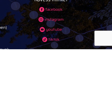
facebook
instagram
ben)
youtube
tiktok
ányok,
ves
tés
alking
ek