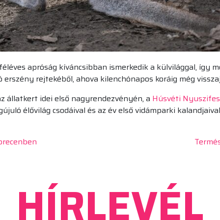
féléves apróság kíváncsibban ismerkedik a külvilággal, így
ó erszény rejtekéből, ahova kilenchónapos koráig még vissza
 az állatkert idei első nagyrendezvényén, a
Húsvéti Nyuszifes
újuló élővilág csodáival és az év első vidámparki kalandjaiva
ebrecenben
Termés
HÍRLEVÉL