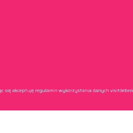
ąc się akceptuję regulamin wykorzystania danych visitdebre
Informacje
Nasz adres