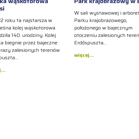
jka wąskotorowa
Park krajobrazowy w 
si
W sali wystawowej i arbor
2 roku ta najstarsza w
Parku krajobrazowego,
 leśna kolej wąskotorowa
położonego w bajecznym
ziła 140. urodziny. Kolej
otoczeniu zalesionych tere
ka biegnie przez bajeczne
Erdőspuszta…
brazy zalesionych terenów
więcej...
puszta…
...