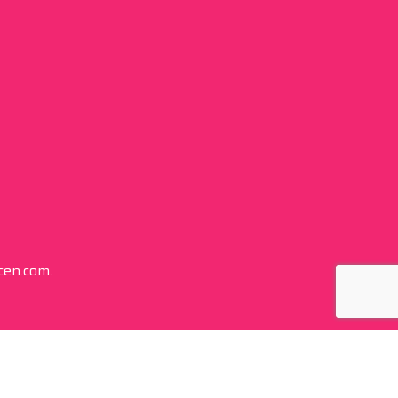
cen.com.
Obserwuj nas