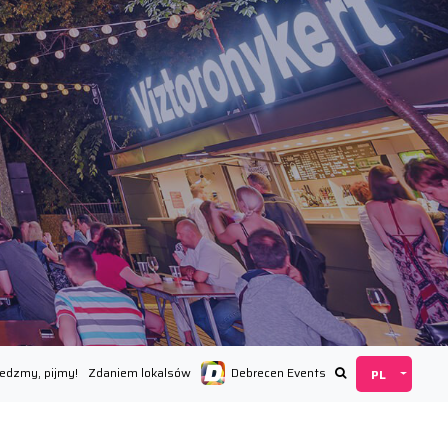
Jedzmy, pijmy!
Zdaniem lokalsów
Debrecen Events