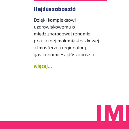
Hajdúszoboszló
Dzięki kompleksowi
uzdrowiskowemu o
międzynarodowej renomie,
przyjaznej małomiasteczkowej
atmosferze i regionalnej
gastronomii Hajdúszoboszló…
więcej...
IM