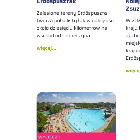
Erdőspuszták
Kole
Zsuz
Zalesione tereny Erdőspuszta
tworzą półkolisty łuk w odległości
W 202
około dziesięciu kilometrów na
kraju
wschód od Debreczyna.
obchod
miejs
więcej...
krajo
Erdős
więcej
WYCIECZKI