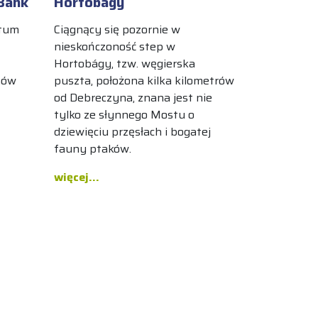
Bánk
Hortobágy
etum
Ciągnący się pozornie w
nieskończoność step w
Hortobágy, tzw. węgierska
nów
puszta, położona kilka kilometrów
od Debreczyna, znana jest nie
tylko ze słynnego Mostu o
dziewięciu przęsłach i bogatej
fauny ptaków.
więcej...