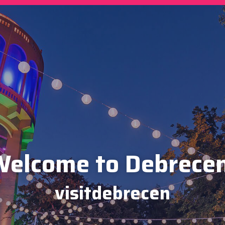
elcome to Debrece
visitdebrecen