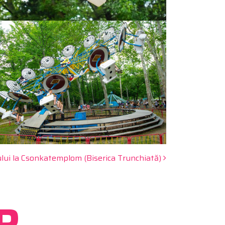
lui la Csonkatemplom (Biserica Trunchiată)
R