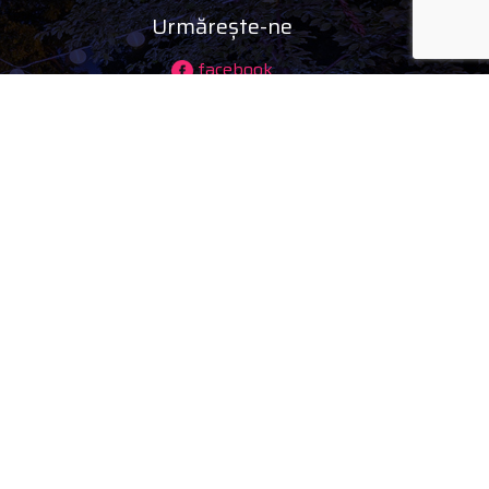
Urmărește-ne
facebook
instagram
i)
youtube
tiktok
es public