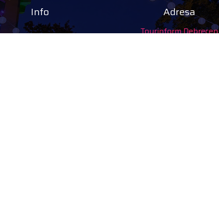
Info
Adresa
Tourinform Debrecen
4024 Debrecen,
Piac utca 20.
(Clădirea Primăriei vech
isitdebrecen
|
Declarație privind protecția datelor
Informații de inter