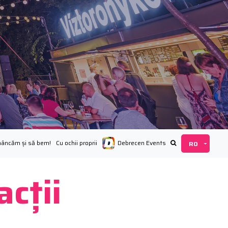
mâncăm și să bem!
Cu ochii proprii
Debrecen Events
acții