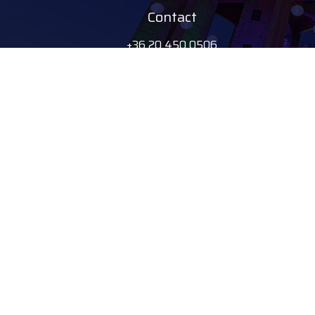
Contact
+36 20 450 0506
debrecen@tourinform.hu
Parteneri B2B
eniko.toth-
megyesi@visitdebrecen.com
© 2026 v