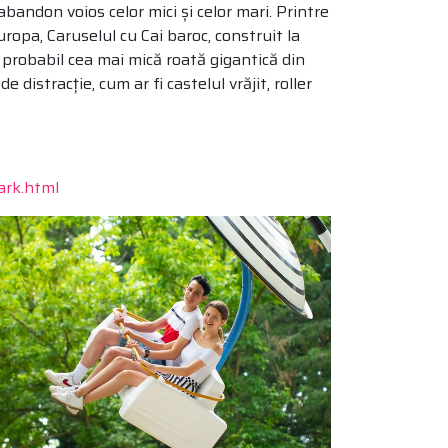
abandon voios celor mici și celor mari. Printre
opa, Caruselul cu Cai baroc, construit la
i probabil cea mai mică roată gigantică din
istracție, cum ar fi castelul vrăjit, roller
ark.html