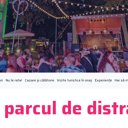
ri
Nu le rata!
Cazare și călătorie
Vizite turistice în oraș
Experiențe
Hai să 
 parcul de distr