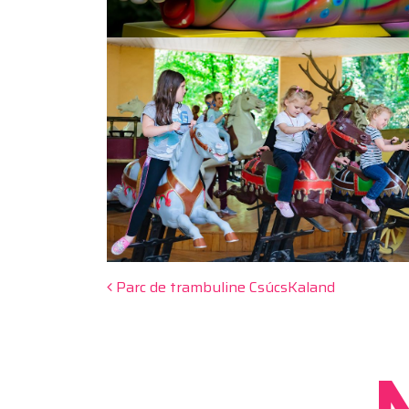
Post navigation
Parc de trambuline CsúcsKaland