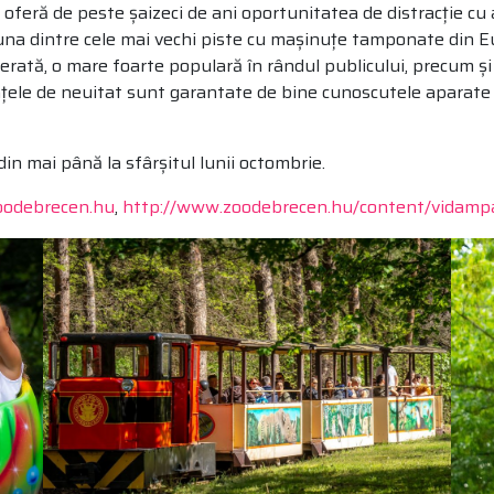
ră oferă de peste șaizeci de ani oportunitatea de distracție cu 
una dintre cele mai vechi piste cu mașinuțe tamponate din Eur
 Ferată, o mare foarte populară în rândul publicului, precum ș
ele de neuitat sunt garantate de bine cunoscutele aparate de d
 din mai până la sfârșitul lunii octombrie.
oodebrecen.hu
,
http://www.zoodebrecen.hu/content/vidamp