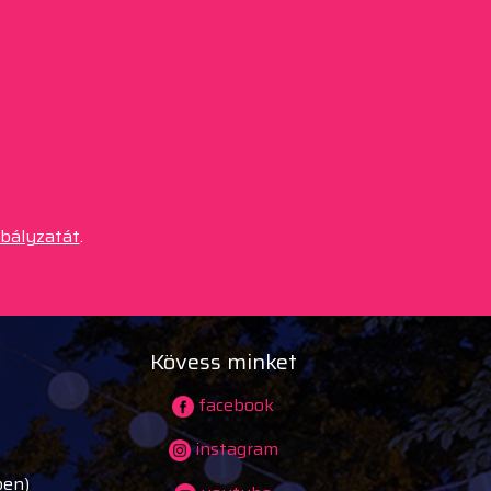
abályzatát
.
Kövess minket
facebook
instagram
ben)