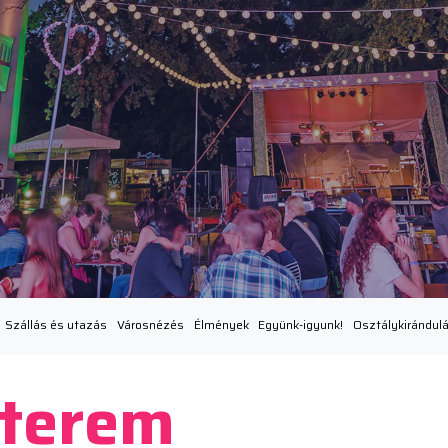
Szállás és utazás
Városnézés
Élmények
Együnk-igyunk!
Osztálykirándul
tterem