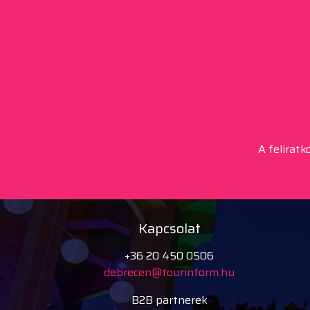
A felirat
Kapcsolat
+36 20 450 0506
debrecen@tourinform.hu
B2B partnerek