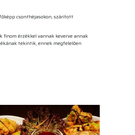
 főképp csonthéjasokon, szárított
ek finom érzékkel vannak keverve annak
ndékának tekintik, ennek megfelelően