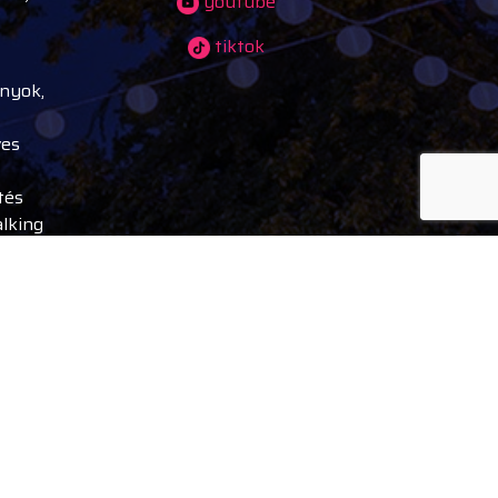
youtube
tiktok
ányok,
ves
tés
alking
ek