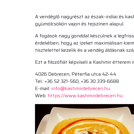
A vendéglő nagyrészt az észak-indiai és kas
gyümölcsökön vajon és tejszínen alapul.
A fogások nagy gonddal készülnek a legfris
érdekében, hogy az ízeket maximálisan kiem
tisztelettel kezelik és a vendég áldásnak szá
Ezt a filozófiát képviseli a Kashmir étterem i
4026 Debrecen, Péterfia utca 42-44.
Tel.: +36 52 321-560, +36 30 339-6688
E-mail:
info@kashmirdebrecen.hu
Web:
https://www.kashmirdebrecen.hu