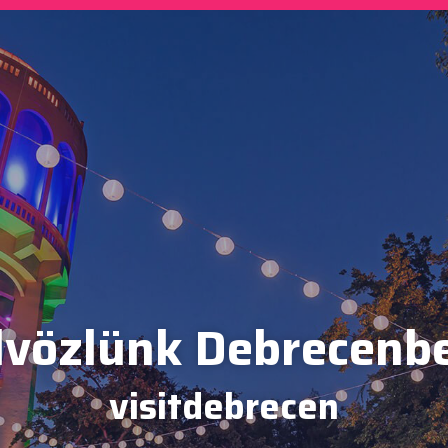
vözlünk Debrecenb
visitdebrecen