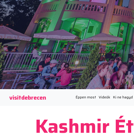
visitdebrecen
Éppen most
Videók
Ki ne hagyd
Kashmir É