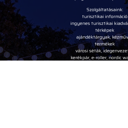
Szolgáltatásaink:
turisztikai információ
ingyenes turisztikai kiadv
térképek
ajándéktárgyak, kézmű
termékek
városi séták, idegenveze
kerékpár, e-roller, nordic w
bot kölcsönzés
rendezvény belépőjegy