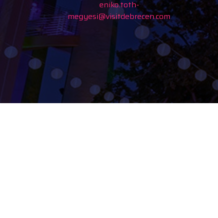
eniko.toth-
megyesi@visitdebrecen.com
A Debreceni Tourinform
iroda kialakítása