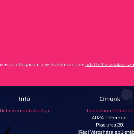
kozással elfogadom a visitdebrecen.com
adatfelhasználási sz
Infó
Címünk
Debrecen városkártya
Tourinform Debrecen
4024 Debrecen,
Piac utca 20.
(Régi Városháza épületé