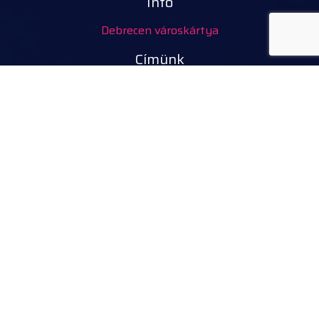
Infó
Debrecen városkártya
Címünk
Tourinform Debrecen
4024 Debrecen,
Piac utca 20.
(Régi Városháza épületében)
Szolgáltatásaink:
turisztikai információ
ingyenes turisztikai kiadványok, térképek
ajándéktárgyak, kézműves termékek
városi séták, idegenvezetés
kerékpár, e-roller, nordic walking bot kölcsönzés
rendezvény belépőjegyek
Kövess minket