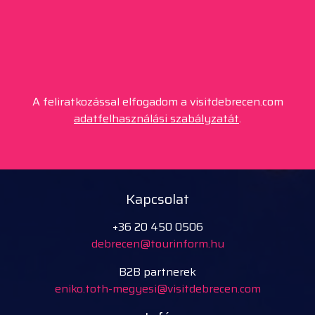
A feliratkozással elfogadom a visitdebrecen.com
adatfelhasználási szabályzatát
.
Kapcsolat
+36 20 450 0506
debrecen@tourinform.hu
B2B partnerek
eniko.toth-megyesi@visitdebrecen.com