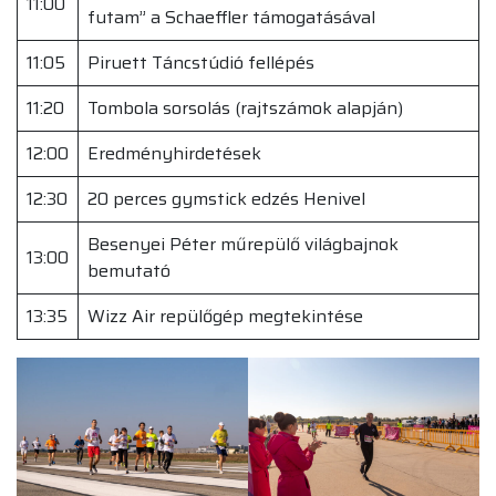
11:00
futam” a Schaeffler támogatásával
11:05
Piruett Táncstúdió fellépés
11:20
Tombola sorsolás (rajtszámok alapján)
12:00
Eredményhirdetések
12:30
20 perces gymstick edzés Henivel
Besenyei Péter műrepülő világbajnok
13:00
bemutató
13:35
Wizz Air repülőgép megtekintése