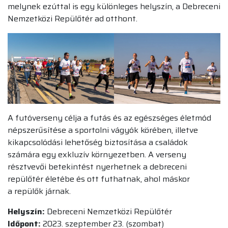
melynek ezúttal is egy különleges helyszín, a Debreceni
Nemzetközi Repülőtér ad otthont.
A futóverseny célja a futás és az egészséges életmód
népszerűsítése a sportolni vágyók körében, illetve
kikapcsolódási lehetőség biztosítása a családok
számára egy exkluzív környezetben. A verseny
résztvevői betekintést nyerhetnek a debreceni
repülőtér életébe és ott futhatnak, ahol máskor
a repülők járnak.
Helyszín:
Debreceni Nemzetközi Repülőtér
Időpont:
2023. szeptember 23. (szombat)