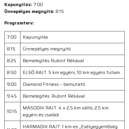
Kapunyitás:
7:00
Ünnepélyes megnyitó:
8:15
Programterv:
7:00
Kapunyitás
8:15
Ünnepélyes megnyitó
8:25
Bemelegítés Rubint Rékával
8:50
ELSŐ RAJT: 5 km egyéni, 10 km egyéni futam
9:00
Diamond Fitness – bemutató
9:45
Bemelegítés: Rubint Rékával
MÁSODIK RAJT: 4 x 2,5 km váltó, 2,5 km
10:15
egyéni és családi
HARMADIK RAJT: 1 km-es „Esélyegyenlőség