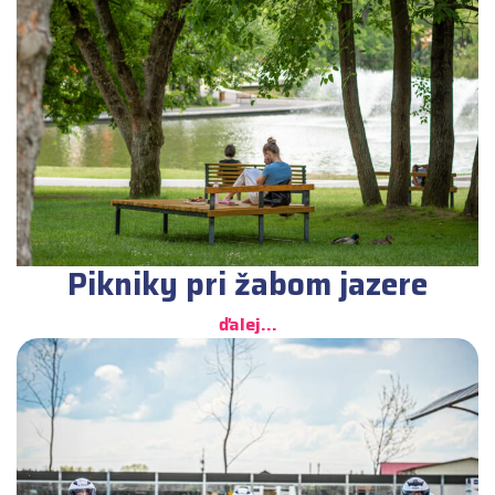
Pikniky pri žabom jazere
ďalej...