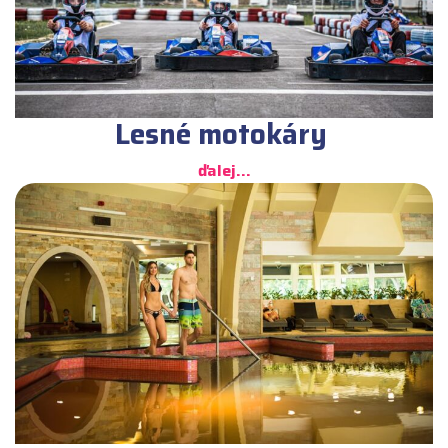
Lesné motokáry
ďalej...