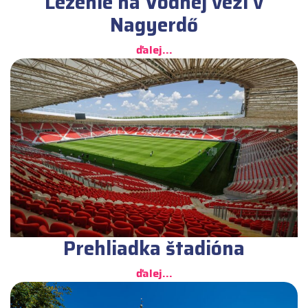
Lezenie na Vodnej veži v
Nagyerdő
ďalej...
Prehliadka štadióna
ďalej...