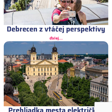
Debrecen z vtáčej perspektívy
ďalej...
Prehliadka mesta električkou