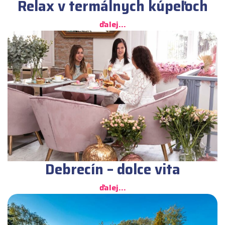
Relax v termálnych kúpeľoch
ďalej...
Debrecín – dolce vita
ďalej...