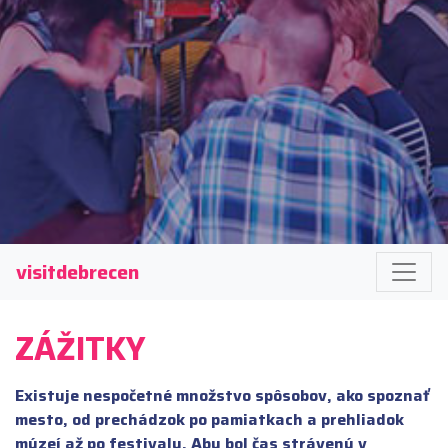
visitdebrecen
ZÁŽITKY
Existuje nespočetné množstvo spôsobov, ako spoznať
mesto, od prechádzok po pamiatkach a prehliadok
múzeí až po festivaly. Aby bol čas strávený v