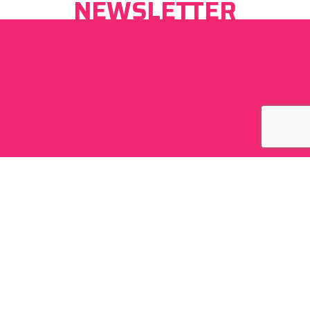
NEWSLETTER
Prihlásením sa k odberu súhlasím so zásadami
používania údajov na stránke visitdebrecen.com.