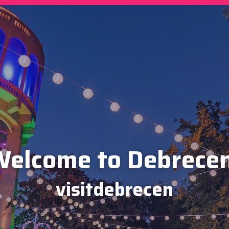
elcome to Debrece
visitdebrecen