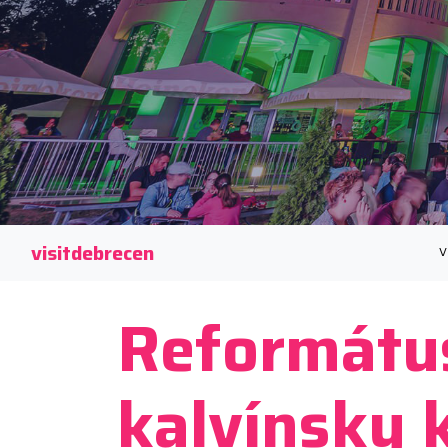
visitdebrecen
V
Reformátu
kalvínsky k