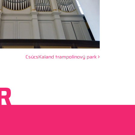
CsúcsKaland trampolínový park
R