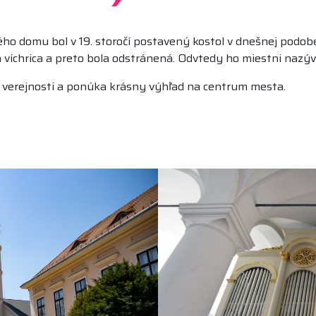
 domu bol v 19. storočí postavený kostol v dnešnej podobe.
la víchrica a preto bola odstránená. Odvtedy ho miestni naz
 verejnosti a ponúka krásny výhľad na centrum mesta.