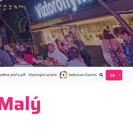
oďme jesť a piť!
Vlastnými očami
Debrecen Events
(Malý