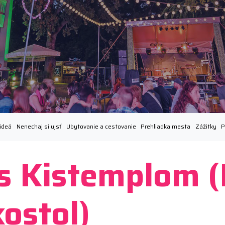
ideá
Nenechaj si ujsť
Ubytovanie a cestovanie
Prehliadka mesta
Zážitky
P
s Kistemplom 
ostol)