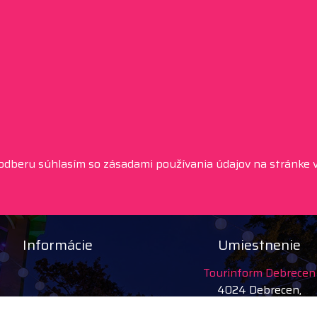
 odberu súhlasím so zásadami používania údajov na stránke v
Informácie
Umiestnenie
Tourinform Debrecen
4024 Debrecen,
Piac 20.