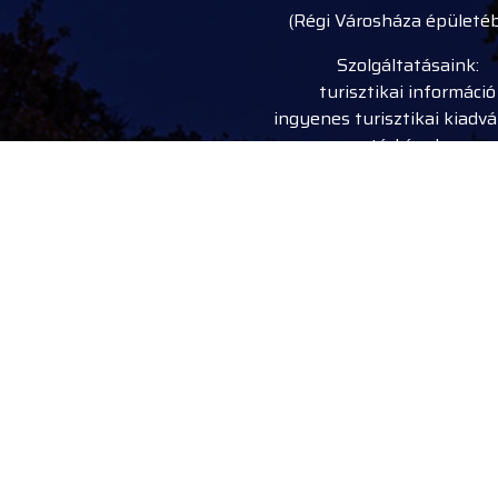
(Régi Városháza épületé
Szolgáltatásaink:
turisztikai információ
ingyenes turisztikai kiadv
térképek
ajándéktárgyak, kézmű
termékek
városi séták, idegenveze
kerékpár, e-roller, nordic w
bot kölcsönzés
rendezvény belépőjegy