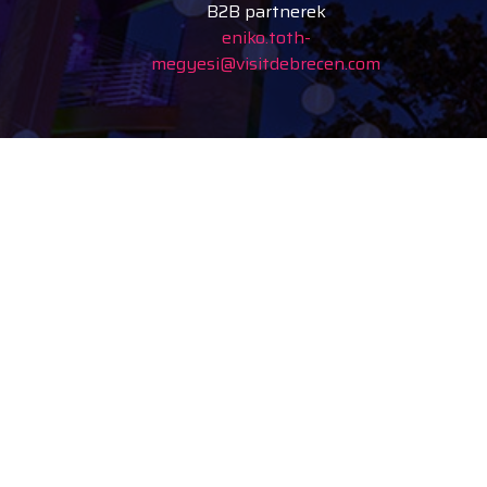
B2B partnerek
eniko.toth-
megyesi@visitdebrecen.com
A Debreceni Tourinform
iroda kialakítása