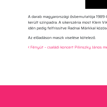
A darab magyarországi ősbemutatója 1989-b
került színpadra. A sikerszéria most Klem V
idén pedig felfrissítve Radnai Márkkal közös
Az előadáson maszk viselése kötelező.
Beitrags-Navigation
Fényút – családi koncert Pilinszky János 