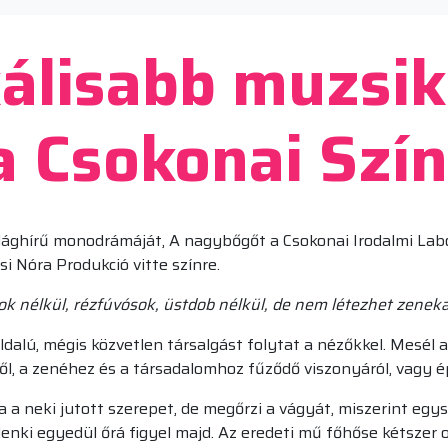
álisabb muzsik
a Csokonai Szí
ilághírű monodrámáját, A nagybőgőt a Csokonai Irodalmi L
i Nóra Produkció vitte színre.
k nélkül, rézfúvósok, üstdob nélkül, de nem létezhet zenek
lú, mégis közvetlen társalgást folytat a nézőkkel. Mesél az 
ől, a zenéhez és a társadalomhoz fűződő viszonyáról, vagy é
a a neki jutott szerepet, de megőrzi a vágyát, miszerint egys
enki egyedül őrá figyel majd. Az eredeti mű főhőse kétszer 