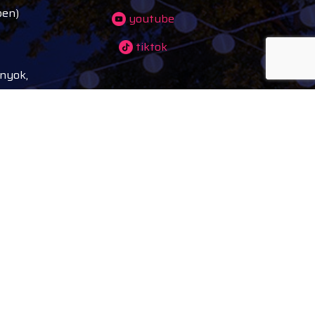
ben)
youtube
tiktok
ányok,
ves
tés
alking
ek