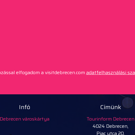
kozással elfogadom a visitdebrecen.com
adatfelhasználási sz
Infó
Címünk
Debrecen városkártya
Tourinform Debrecen
4024 Debrecen,
Piac utca 20.