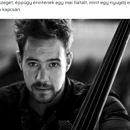
get, éppúgy érintenek egy mai fiatalt, mint egy nyugdíj elő
ó kapcsán.