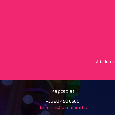
A felirat
Kapcsolat
+36 20 450 0506
debrecen@tourinform.hu