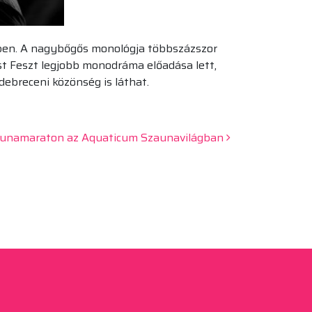
ében. A nagybőgős monológja többszázszor
ost Feszt legjobb monodráma előadása lett,
debreceni közönség is láthat.
Szaunamaraton az Aquaticum Szaunavilágban