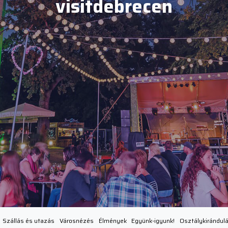
visitdebrecen
Szállás és utazás
Városnézés
Élmények
Együnk-igyunk!
Osztálykirándul