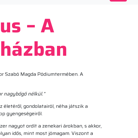
us – A
nházban
abor Szabó Magda Pódiumtermében. A
ar nagybőgő nélkül.”
életéről, gondolatairól, néha játszik a
pp gyengeségeiről.
zer nagyot ordít a zenekari árokban, s akkor,
olyan idős, mint most jómagam. Viszont a