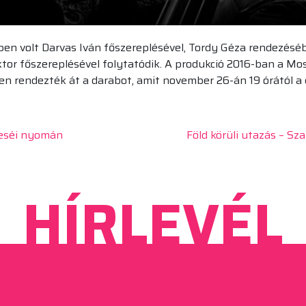
en volt Darvas Iván főszereplésével, Tordy Géza rendezés
iktor főszereplésével folytatódik. A produkció 2016-ban a M
en rendezték át a darabot, amit november 26-án 19 órától a 
meséi nyomán
Föld körüli utazás – 
HÍRLEVÉL