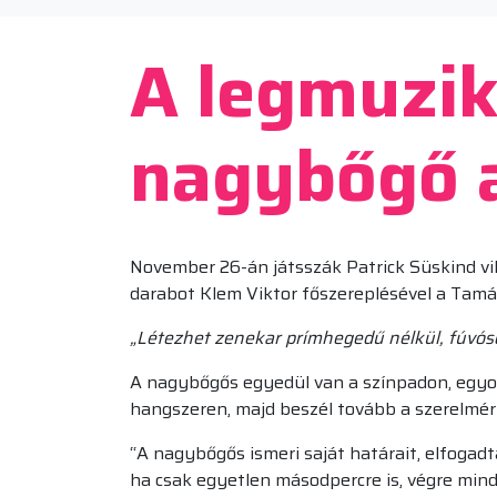
A legmuzik
nagybőgő 
November 26-án játsszák Patrick Süskind v
darabot Klem Viktor főszereplésével a Tamás
„Létezhet zenekar prímhegedű nélkül, fúvóso
A nagybőgős egyedül van a színpadon, egyolda
hangszeren, majd beszél tovább a szerelmér
“A nagybőgős ismeri saját határait, elfogadt
ha csak egyetlen másodpercre is, végre mind