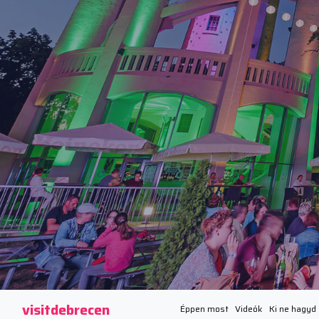
visitdebrecen
Éppen most
Videók
Ki ne hagyd