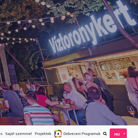
ás
Saját szemmel
Projektek
Debreceni Programok