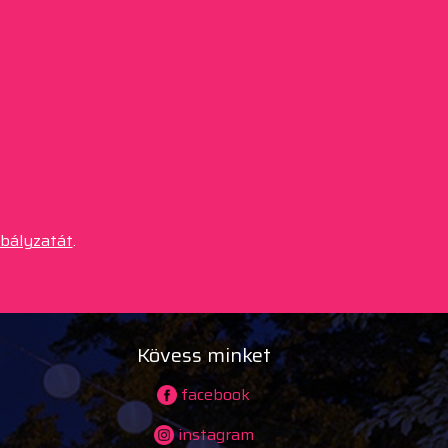
abályzatát
.
Kövess minket
facebook
instagram